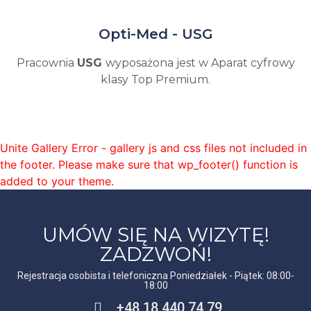
Opti-Med - USG
Pracownia
USG
wyposażona jest w Aparat cyfrowy
klasy Top Premium.
Unite Gallery Error - gallery js and css files not included in
the footer. Please make sure that wp_footer() function is
added to your theme.
UMÓW SIĘ NA WIZYTĘ!
ZADZWOŃ!
Rejestracja osobista i telefoniczna Poniedziałek - Piątek: 08:00-
18:00
+48 18 440 74 79